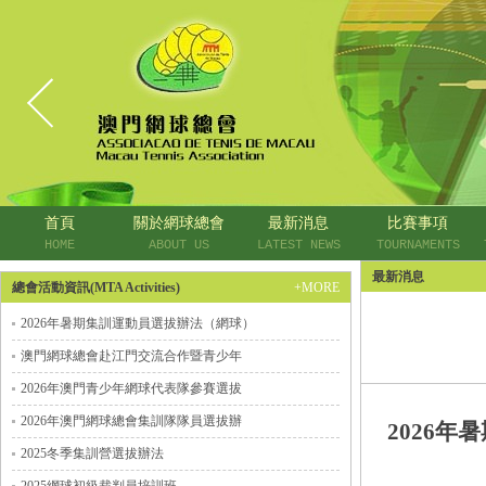
首頁
關於網球總會
最新消息
比賽事項
HOME
ABOUT US
LATEST NEWS
TOURNAMENTS
最新消息
總會活動資訊(MTA Activities)
+MORE
2026年暑期集訓運動員選拔辦法（網球）
澳門網球總會赴江門交流合作暨青少年
2026年澳門青少年網球代表隊參賽選拔
2026年澳門網球總會集訓隊隊員選拔辦
202
6
年
暑
2025冬季集訓營選拔辦法