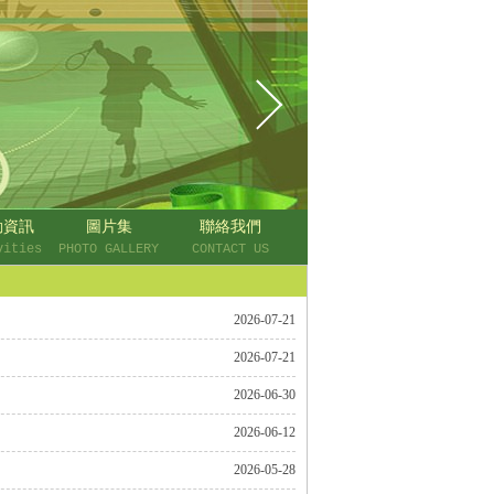
動資訊
圖片集
聯絡我們
vities
PHOTO GALLERY
CONTACT US
2026-07-21
2026-07-21
2026-06-30
2026-06-12
2026-05-28