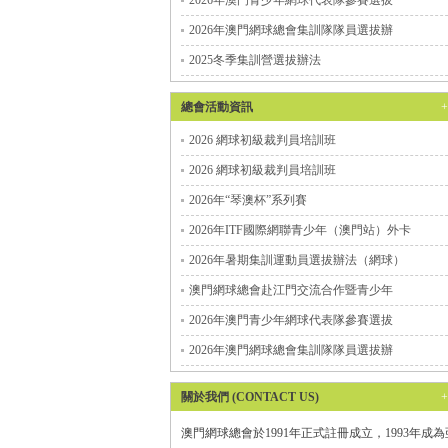
2026年澳門青少年網球代表隊參賽選拔
2026年澳門網球總會集訓隊隊員選拔辦
2025冬季集訓營選拔辦法
總會活動資訊
2026 網球初級裁判員培訓班
2026 網球初級裁判員培訓班
2026年“琴澳杯”系列賽
2026年ITF國際網聯青少年（澳門站）外卡
2026年暑期集訓運動員選拔辦法（網球）
澳門網球總會赴江門交流合作暨青少年
2026年澳門青少年網球代表隊參賽選拔
2026年澳門網球總會集訓隊隊員選拔辦
關於我們 (CONTACT US)
澳門網球總會於1991年正式註冊成立，1993年成