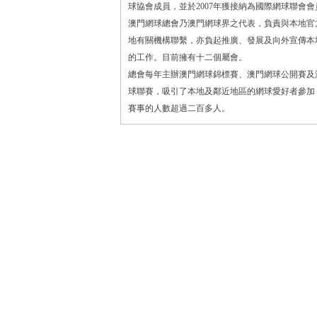
球協會成員，並於2007年獲接納為國際網球聯會會
澳門網球總會乃澳門網球界之代表，負責與本地官
地有關機構聯繫，亦負起推廣、發展及向外宣傳本
的工作。目前擁有十二個屬會。
總會每年主辦澳門網球錦標賽、澳門網球公開賽及
球聯賽，吸引了本地及鄰近地區的網球愛好者參加
賽事的人數超過二百多人。