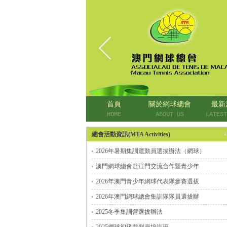
首頁
關於網球總會
最新
HOME
ABOUT US
LATEST
總會活動資訊(MTA Activities)
2026年暑期集訓運動員選拔辦法（網球）
澳門網球總會赴江門交流合作暨青少年
2026年澳門青少年網球代表隊參賽選拔
2026年澳門網球總會集訓隊隊員選拔辦
2025冬季集訓營選拔辦法