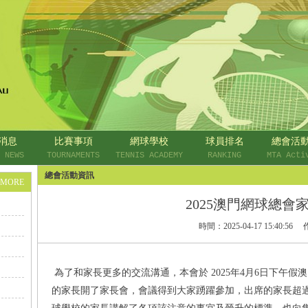
消息
比賽事項
網球學校
球員排名
總會活
 NEWS
TOURNAMENTS
TENNIS ACADEMY
RANKING
MTA Acti
總會活動資訊
+MORE
2025澳門網球總會
時間：
2025-04-17 15:40:56
為了和家長更多的交流溝通，本會於 2025年4月6日下午
的家長開了家長會，會議得到大家踴躍參加，出席的家長超過