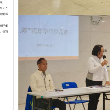
員。
方及外
地網球
澳門網
，每項