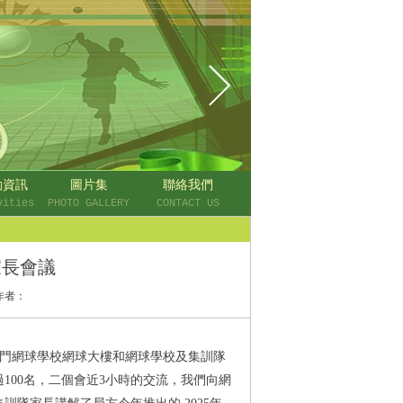
動資訊
圖片集
聯絡我們
vities
PHOTO GALLERY
CONTACT US
家長會議
作者：
假澳門網球學校網球大樓和網球學校及集訓隊
100名，二個會近3小時的交流，我們向網