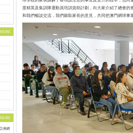
球學校的家長講解了各項該注意的事宜及晉升的標準，也向集訓
度精英及集訓隊運動員培訓資助計劃，向大家介紹了總會的
和我們暢談交流，我們聽取家長的意見，共同把澳門網球事
+MORE
+MORE
為亞洲網