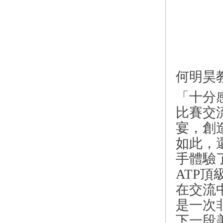
何明昊
「十分
比賽交
宴
，
創
如此，
手體驗
ATP
頂
在交流
是一次
下一段