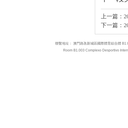
上一篇：
下一篇：
聯繫地址： 澳門路氹新城區國際體育綜合體 B1.003室 電
Room B1.003 Complexo Desportivo Intern