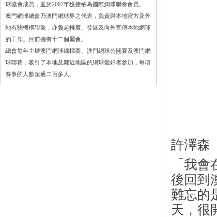
球協會成員，並於2007年獲接納為國際網球聯會會員。
澳門網球總會乃澳門網球界之代表，負責與本地官方及外
地有關機構聯繫，亦負起推廣、發展及向外宣傳本地網球
的工作。目前擁有十二個屬會。
總會每年主辦澳門網球錦標賽、澳門網球公開賽及澳門網
球聯賽，吸引了本地及鄰近地區的網球愛好者參加，每項
賽事的人數超過二百多人。
許澤森
「我會
後回到
難忘的
天，很