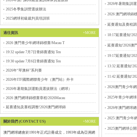
2026年澳門網球總會集訓隊隊員選拔辦
2026年暑期集
2025冬季集訓營選拔辦法
2026 澳門網球錦標賽章程/
2025網球初級裁判員培訓班
延賽通知及賽程調整!2
過往資訊
+MORE
18:17延賽通知!20
2026 澳門青少年網球錦標賽/Macau T
延賽通知!2026澳門
19:32 update 7月7日青錦賽通知 Ten
19:17延賽通知!20
19:30 update 7月6日青錦賽通知 Ten
13:32 延賽通知!2
2026年“琴澳杯”系列賽
11:42 延賽通知!2
2026年ITF國際網聯青少年（澳門站）外卡
2026澳門青少年網球系列賽
2026年暑期集訓運動員選拔辦法（網球）
2025年青少年網球學校年度
2026 澳門網球錦標賽章程/2026Macau
延賽通知及賽程調整!2026澳門網球錦
2026年澳門網
2025 澳門青少年網球學
關於我們 (CONTACT US)
+MORE
2025澳門網球公開賽/M
澳門網球總會於1991年正式註冊成立，1993年成為亞洲網