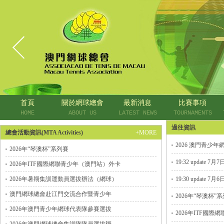
首頁
關於網球總會
最新消息
比賽事項
HOME
ABOUT US
LATEST NEWS
TOURNAMENTS
過往資訊
總會活動資訊(MTA Activities)
+MORE
2026 澳門青少年網球錦標
2026年“琴澳杯”系列賽
19:32 update 7月
2026年ITF國際網聯青少年（澳門站）外卡
2026年暑期集訓運動員選拔辦法（網球）
19:30 update 7月
澳門網球總會赴江門交流合作暨青少年
2026年“琴澳杯”
2026年澳門青少年網球代表隊參賽選拔
2026年ITF國