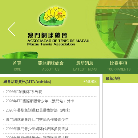
首頁
關於網球總會
最新消息
比賽事項
HOME
ABOUT US
LATEST NEWS
TOURNAMENTS
最新消息
總會活動資訊(MTA Activities)
+MORE
2026年“琴澳杯”系列賽
2026年ITF國際網聯青少年（澳門站）外卡
2026年暑期集訓運動員選拔辦法（網球）
澳門網球總會赴江門交流合作暨青少年
2026年澳門青少年網球代表隊參賽選拔