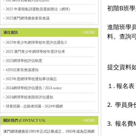
2025網球初級裁判員培訓班
初階B班學員 
2025 年暑期集訓運動員選拔辦法（網球）
2025澳門網球總會家長會議
進階班學員
過往資訊
+MORE
料。查詢可致
2025年青少年網球學校年度評估通告/2
2025 澳門青少年網球學校年度評估考
2025網球學校評估制度
提交資料如
4月6日家長會議通知
2025年度網球學校通知事項備忘
１. 報名表
2024網球學校評估通告 / 2024 notice
2024網球學校進階班評估通知
2.  學員
球童招募 - 志願者招募 - 2024中國網
關於我們 (CONTACT US)
+MORE
3.  報名費
澳門網球總會於1991年正式註冊成立，1993年成為亞洲網