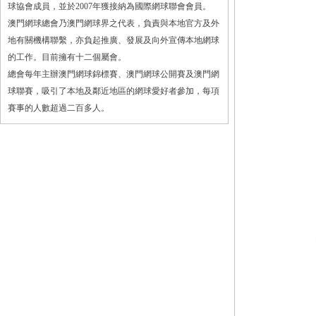
球協會成員，並於2007年獲接納為國際網球聯會會員。
澳門網球總會乃澳門網球界之代表，負責與本地官方及外
地有關機構聯繫，亦負起推廣、發展及向外宣傳本地網球
的工作。目前擁有十二個屬會。
總會每年主辦澳門網球錦標賽、澳門網球公開賽及澳門網
球聯賽，吸引了本地及鄰近地區的網球愛好者參加，每項
賽事的人數超過二百多人。