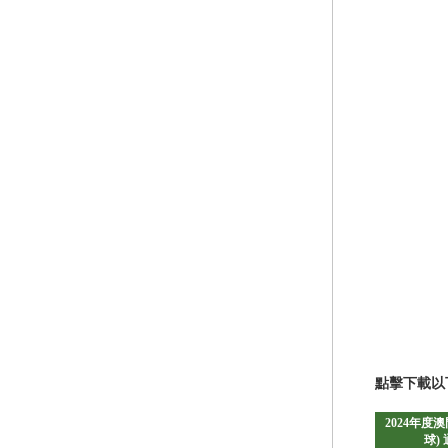
點擊下載以
2024年度
球)