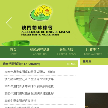
首頁
關於網球總會
最新消息
比賽事項
HOME
ABOUT US
LATEST NEWS
TOURNAMENTS
圖片集
總會活動資訊(MTA Activities)
+MORE
2026年暑期集訓運動員選拔辦法（網球）
澳門網球總會赴江門交流合作暨青少年
2026年澳門青少年網球代表隊參賽選拔
2026年澳門網球總會集訓隊隊員選拔辦
2025冬季集訓營選拔辦法