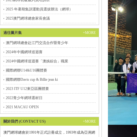
2025網球初級裁判員培訓班
2025 年暑期集訓運動員選拔辦法（網球）
2025澳門網球總會家長會議
過往圖片集
+MORE
澳門網球總會赴江門交流合作暨青少年
2024年中國網球巡迴賽
2024中國網球巡迴賽「澳娛綜合」職業
國際網聯U14&U16團體賽
國際網聯Davis cup & Billie jean ki
2023 ITF U12東亞區團體賽
2022青少年網球選材日
2021 MACAU OPEN
關於我們 (CONTACT US)
+MORE
澳門網球總會於1991年正式註冊成立，1993年成為亞洲網