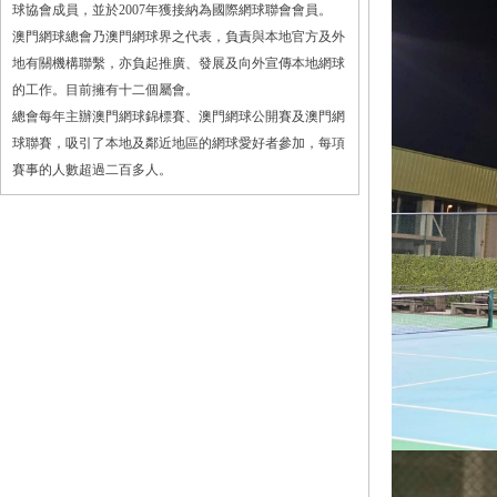
球協會成員，並於2007年獲接納為國際網球聯會會員。
澳門網球總會乃澳門網球界之代表，負責與本地官方及外
地有關機構聯繫，亦負起推廣、發展及向外宣傳本地網球
的工作。目前擁有十二個屬會。
總會每年主辦澳門網球錦標賽、澳門網球公開賽及澳門網
球聯賽，吸引了本地及鄰近地區的網球愛好者參加，每項
賽事的人數超過二百多人。