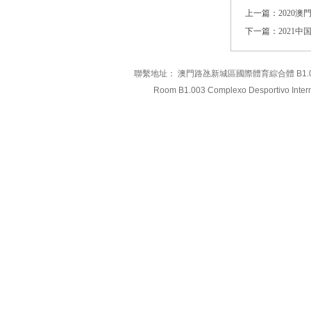
上一篇：
2020澳門網
下一篇：
2021
聯繫地址： 澳門路氹新城區國際體育綜合體 B1.003室 電
Room B1.003 Complexo Desportivo Intern