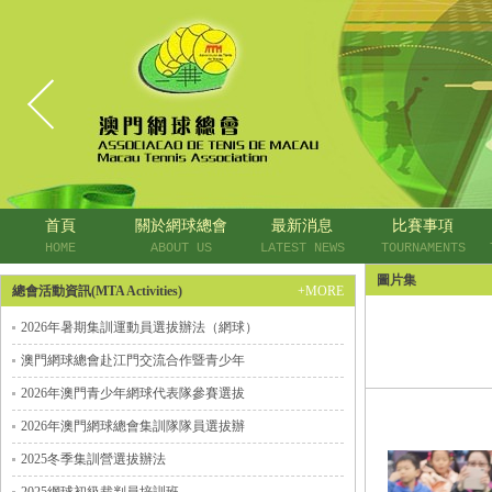
首頁
關於網球總會
最新消息
比賽事項
HOME
ABOUT US
LATEST NEWS
TOURNAMENTS
圖片集
總會活動資訊(MTA Activities)
+MORE
2026年暑期集訓運動員選拔辦法（網球）
澳門網球總會赴江門交流合作暨青少年
2026年澳門青少年網球代表隊參賽選拔
2026年澳門網球總會集訓隊隊員選拔辦
2025冬季集訓營選拔辦法