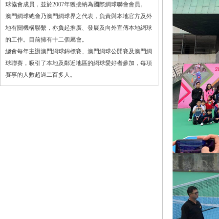
球協會成員，並於2007年獲接納為國際網球聯會會員。
澳門網球總會乃澳門網球界之代表，負責與本地官方及外
地有關機構聯繫，亦負起推廣、發展及向外宣傳本地網球
的工作。目前擁有十二個屬會。
總會每年主辦澳門網球錦標賽、澳門網球公開賽及澳門網
球聯賽，吸引了本地及鄰近地區的網球愛好者參加，每項
賽事的人數超過二百多人。