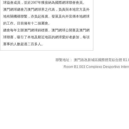
球協會成員，並於2007年獲接納為國際網球聯會會員。
澳門網球總會乃澳門網球界之代表，負責與本地官方及外
地有關機構聯繫，亦負起推廣、發展及向外宣傳本地網球
的工作。目前擁有十二個屬會。
總會每年主辦澳門網球錦標賽、澳門網球公開賽及澳門網
球聯賽，吸引了本地及鄰近地區的網球愛好者參加，每項
賽事的人數超過二百多人。
聯繫地址： 澳門路氹新城區國際體育綜合體 B1.003室 電
Room B1.003 Complexo Desportivo Intern