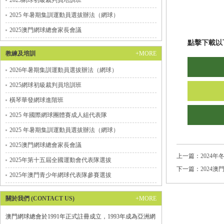
2025網球初級裁判員培訓班
2025 年暑期集訓運動員選拔辦法（網球）
2025澳門網球總會家長會議
點擊下載以
教練及培訓
+MORE
2026年暑期集訓運動員選拔辦法（網球）
2025網球初級裁判員培訓班
橫琴華發網球進階班
2025 年國際網球團體賽成人組代表隊
2025 年暑期集訓運動員選拔辦法（網球）
2025澳門網球總會家長會議
上一篇：
2024
2025年第十五屆全國運動會代表隊選拔
下一篇：
2024
2025年澳門青少年網球代表隊參賽選拔
關於我們 (CONTACT US)
+MORE
澳門網球總會於1991年正式註冊成立，1993年成為亞洲網