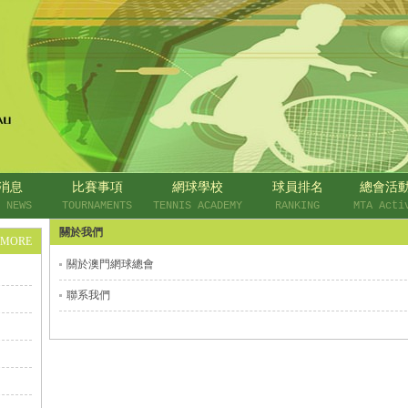
消息
比賽事項
網球學校
球員排名
總會活
 NEWS
TOURNAMENTS
TENNIS ACADEMY
RANKING
MTA Acti
關於我們
+MORE
關於澳門網球總會
聯系我們