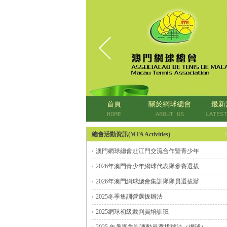
首頁
關於網球總會
最新
HOME
ABOUT US
LATEST
總會活動資訊(MTA Activities)
澳門網球總會赴江門交流合作暨青少年
2026年澳門青少年網球代表隊參賽選拔
2026年澳門網球總會集訓隊隊員選拔辦
2025冬季集訓營選拔辦法
2025網球初級裁判員培訓班