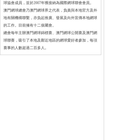
球協會成員，並於2007年獲接納為國際網球聯會會員。
澳門網球總會乃澳門網球界之代表，負責與本地官方及外
地有關機構聯繫，亦負起推廣、發展及向外宣傳本地網球
的工作。目前擁有十二個屬會。
總會每年主辦澳門網球錦標賽、澳門網球公開賽及澳門網
球聯賽，吸引了本地及鄰近地區的網球愛好者參加，每項
賽事的人數超過二百多人。