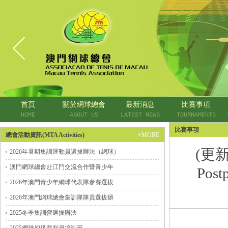
首頁
關於網球總會
最新消息
比賽事項
HOME
ABOUT US
LATEST NEWS
TOURNAMENTS
比賽事項
總會活動資訊(MTA Activities)
+MORE
(更
2026年暑期集訓運動員選拔辦法（網球）
澳門網球總會赴江門交流合作暨青少年
Post
2026年澳門青少年網球代表隊參賽選拔
2026年澳門網球總會集訓隊隊員選拔辦
2025冬季集訓營選拔辦法