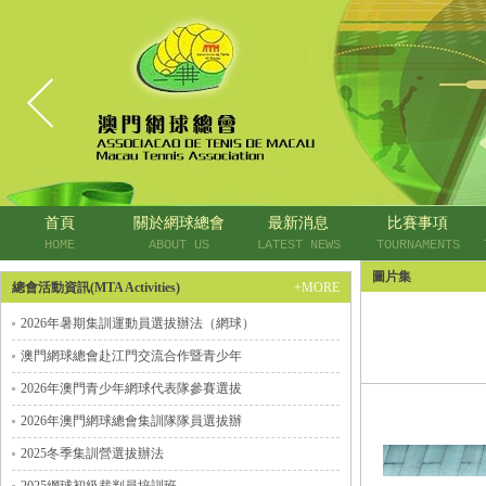
首頁
關於網球總會
最新消息
比賽事項
HOME
ABOUT US
LATEST NEWS
TOURNAMENTS
圖片集
總會活動資訊(MTA Activities)
+MORE
2026年暑期集訓運動員選拔辦法（網球）
澳門網球總會赴江門交流合作暨青少年
2026年澳門青少年網球代表隊參賽選拔
2026年澳門網球總會集訓隊隊員選拔辦
2025冬季集訓營選拔辦法