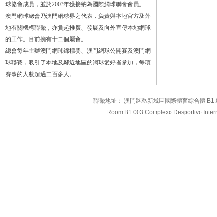
球協會成員，並於2007年獲接納為國際網球聯會會員。
澳門網球總會乃澳門網球界之代表，負責與本地官方及外
地有關機構聯繫，亦負起推廣、發展及向外宣傳本地網球
的工作。目前擁有十二個屬會。
總會每年主辦澳門網球錦標賽、澳門網球公開賽及澳門網
球聯賽，吸引了本地及鄰近地區的網球愛好者參加，每項
賽事的人數超過二百多人。
聯繫地址： 澳門路氹新城區國際體育綜合體 B1.003室 電
Room B1.003 Complexo Desportivo Intern