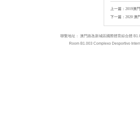
上一篇：
2019
下一篇：
2020 澳
聯繫地址： 澳門路氹新城區國際體育綜合體 B1.003室 電
Room B1.003 Complexo Desportivo Intern