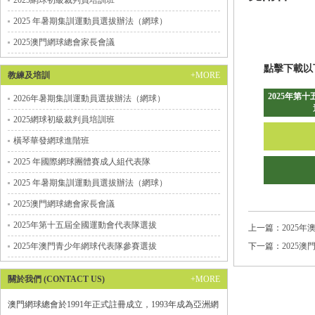
2025網球初級裁判員培訓班
2025 年暑期集訓運動員選拔辦法（網球）
2025澳門網球總會家長會議
點擊下載以
教練及培訓
+MORE
2025年第
2026年暑期集訓運動員選拔辦法（網球）
2025網球初級裁判員培訓班
橫琴華發網球進階班
2025 年國際網球團體賽成人組代表隊
2025 年暑期集訓運動員選拔辦法（網球）
2025澳門網球總會家長會議
2025年第十五屆全國運動會代表隊選拔
上一篇：
2025
下一篇：
2025
2025年澳門青少年網球代表隊參賽選拔
關於我們 (CONTACT US)
+MORE
澳門網球總會於1991年正式註冊成立，1993年成為亞洲網