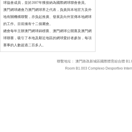
球協會成員，並於2007年獲接納為國際網球聯會會員。
澳門網球總會乃澳門網球界之代表，負責與本地官方及外
地有關機構聯繫，亦負起推廣、發展及向外宣傳本地網球
的工作。目前擁有十二個屬會。
總會每年主辦澳門網球錦標賽、澳門網球公開賽及澳門網
球聯賽，吸引了本地及鄰近地區的網球愛好者參加，每項
賽事的人數超過二百多人。
聯繫地址： 澳門路氹新城區國際體育綜合體 B1.003室 電
Room B1.003 Complexo Desportivo Intern