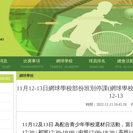
消息
比賽事項
網球學校
球員排名
總會活
 NEWS
TOURNAMENTS
TENNIS ACADEMY
RANKING
MTA Acti
網球學校
+MORE
11月12-13日網球學校部份班別停課(網球學校選材日) cl
12-13
時間：
2022-11-11 16:41:18
11月12及13日 為配合青少年學校選材日活動，當日初班14:
17:30 / 初班17:30-19:00 / 中班17:00-18:30 / 高班