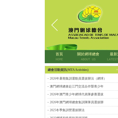
首頁
關於網球總會
最新
HOME
ABOUT US
LATEST
總會活動資訊(MTA Activities)
2026年暑期集訓運動員選拔辦法（網球）
澳門網球總會赴江門交流合作暨青少年
2026年澳門青少年網球代表隊參賽選拔
2026年澳門網球總會集訓隊隊員選拔辦
2025冬季集訓營選拔辦法