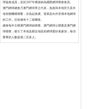
球協會成員，並於2007年獲接納為國際網球聯會會員。
澳門網球總會乃澳門網球界之代表，負責與本地官方及外
地有關機構聯繫，亦負起推廣、發展及向外宣傳本地網球
的工作。目前擁有十二個屬會。
總會每年主辦澳門網球錦標賽、澳門網球公開賽及澳門網
球聯賽，吸引了本地及鄰近地區的網球愛好者參加，每項
賽事的人數超過二百多人。