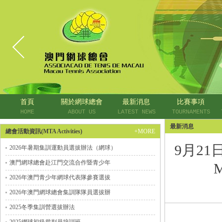
首頁
關於網球總會
最新消息
比賽事項
HOME
ABOUT US
LATEST NEWS
TOURNAMENTS
最新消息
總會活動資訊(MTA Activities)
+MORE
9月21
2026年暑期集訓運動員選拔辦法（網球）
澳門網球總會赴江門交流合作暨青少年
M
2026年澳門青少年網球代表隊參賽選拔
2026年澳門網球總會集訓隊隊員選拔辦
2025冬季集訓營選拔辦法