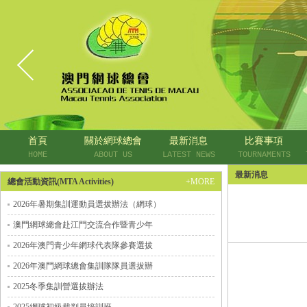
首頁
關於網球總會
最新消息
比賽事項
HOME
ABOUT US
LATEST NEWS
TOURNAMENTS
最新消息
總會活動資訊(MTA Activities)
+MORE
2026年暑期集訓運動員選拔辦法（網球）
澳門網球總會赴江門交流合作暨青少年
2026年澳門青少年網球代表隊參賽選拔
2026年澳門網球總會集訓隊隊員選拔辦
2025冬季集訓營選拔辦法