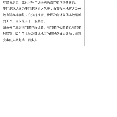
球協會成員，並於2007年獲接納為國際網球聯會會員。
澳門網球總會乃澳門網球界之代表，負責與本地官方及外
地有關機構聯繫，亦負起推廣、發展及向外宣傳本地網球
的工作。目前擁有十二個屬會。
總會每年主辦澳門網球錦標賽、澳門網球公開賽及澳門網
球聯賽，吸引了本地及鄰近地區的網球愛好者參加，每項
賽事的人數超過二百多人。