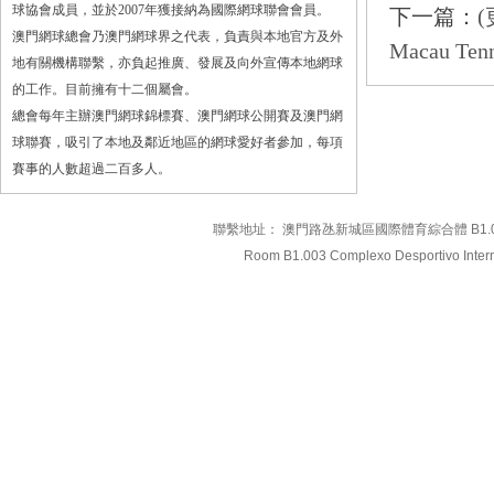
球協會成員，並於2007年獲接納為國際網球聯會會員。
下一篇：
(
澳門網球總會乃澳門網球界之代表，負責與本地官方及外
Macau Tenn
地有關機構聯繫，亦負起推廣、發展及向外宣傳本地網球
的工作。目前擁有十二個屬會。
總會每年主辦澳門網球錦標賽、澳門網球公開賽及澳門網
球聯賽，吸引了本地及鄰近地區的網球愛好者參加，每項
賽事的人數超過二百多人。
聯繫地址： 澳門路氹新城區國際體育綜合體 B1.003室 電
Room B1.003 Complexo Desportivo Intern