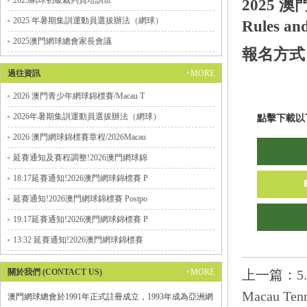
2025網球初級裁判員培訓班
2025 澳
2025 年暑期集訓運動員選拔辦法（網球）
Rules an
2025澳門網球總會家長會議
報名方式
過往資訊
+MORE
2026 澳門青少年網球錦標賽/Macau T
2026年暑期集訓運動員選拔辦法（網球）
點擊下載以
2026 澳門網球錦標賽章程/2026Macau
延賽通知及賽程調整!2026澳門網球錦
18:17延賽通知!2026澳門網球錦標賽 P
延賽通知!2026澳門網球錦標賽 Postpo
19:17延賽通知!2026澳門網球錦標賽 P
13:32 延賽通知!2026澳門網球錦標賽
關於我們 (CONTACT US)
+MORE
上一篇：
5
Macau Tenn
澳門網球總會於1991年正式註冊成立，1993年成為亞洲網