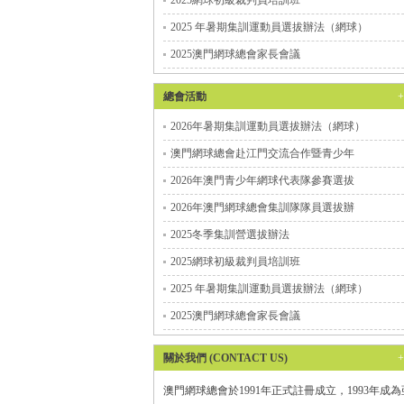
2025網球初級裁判員培訓班
2025 年暑期集訓運動員選拔辦法（網球）
2025澳門網球總會家長會議
總會活動
2026年暑期集訓運動員選拔辦法（網球）
澳門網球總會赴江門交流合作暨青少年
2026年澳門青少年網球代表隊參賽選拔
2026年澳門網球總會集訓隊隊員選拔辦
2025冬季集訓營選拔辦法
2025網球初級裁判員培訓班
2025 年暑期集訓運動員選拔辦法（網球）
2025澳門網球總會家長會議
關於我們 (CONTACT US)
澳門網球總會於1991年正式註冊成立，1993年成