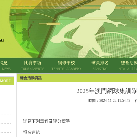
消息
比賽事項
網球學校
球員排名
總會活
 NEWS
TOURNAMENTS
TENNIS ACADEMY
RANKING
MTA Acti
總會活動資訊
+MORE
2025年澳門網球集訓
時間：
2024-11-22 11:54:42
詳見下列章程及評分標準
報名連結