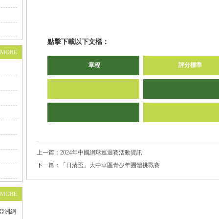
點擊下載以下文檔：
+MORE
章程
評分標準
上一篇：
2024年中國網球巡迴賽活動資訊
下一篇：
「日清盃」大中華區青少年團體挑戰賽
+MORE
為亞洲網